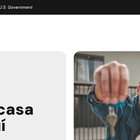
e U.S. Government
casa
í