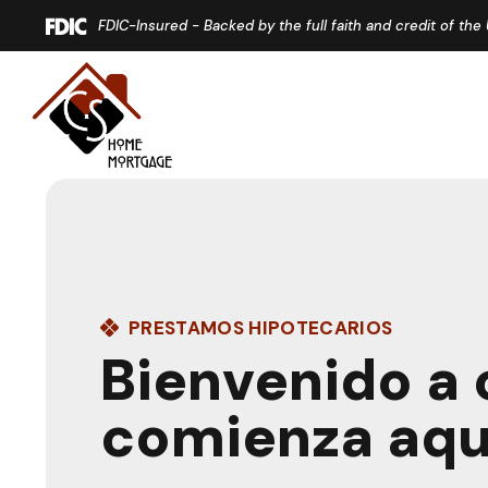
Home
Download
FDIC-Insured - Backed by the full faith and credit of th
Skip
Acrobat
to
Reader
main
5.0
content
or
Skip
higher
to
to
footer
view
.pdf
files.
PRESTAMOS HIPOTECARIOS
Bienvenido a 
comienza aqu