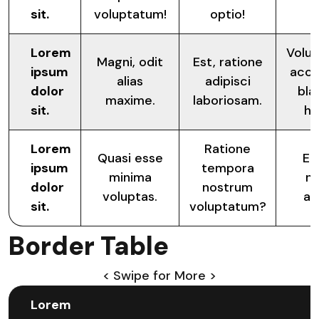
sit.
voluptatum!
optio!
Lorem
Volup
Magni, odit
Est, ratione
ipsum
acc
alias
adipisci
dolor
blan
maxime.
laboriosam.
sit.
ha
Lorem
Ratione
Quasi esse
Et
ipsum
tempora
minima
n
dolor
nostrum
voluptas.
ali
sit.
voluptatum?
Border Table
< Swipe for More >
Lorem