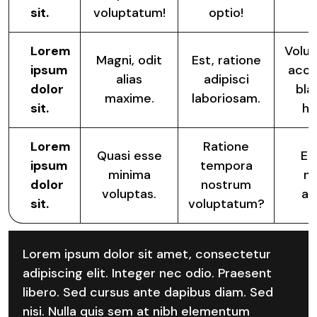
sit.
voluptatum!
optio!
Lorem
Volup
Magni, odit
Est, ratione
ipsum
acc
alias
adipisci
dolor
blan
maxime.
laboriosam.
sit.
ha
Lorem
Ratione
Quasi esse
Et
ipsum
tempora
minima
n
dolor
nostrum
voluptas.
ali
sit.
voluptatum?
Lorem ipsum dolor sit amet, consectetur
adipiscing elit. Integer nec odio. Praesent
libero. Sed cursus ante dapibus diam. Sed
nisi. Nulla quis sem at nibh elementum