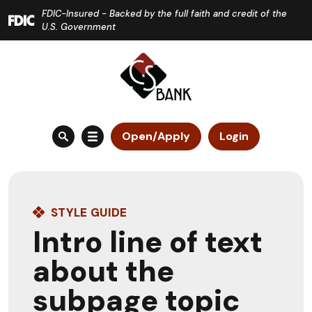
Home
Download
FDIC-Insured - Backed by the full faith and credit of the
Skip
Acrobat
U.S. Government
to
Reader
main
5.0
content
or
Skip
higher
to
to
Open/Apply
Login
footer
view
.pdf
files.
STYLE GUIDE
Intro line of text
about the
subpage topic