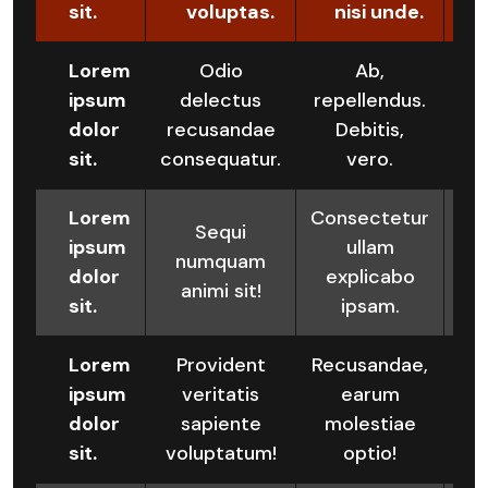
sit.
voluptas.
nisi unde.
Lorem
Odio
Ab,
ipsum
delectus
repellendus.
dolor
recusandae
Debitis,
e
sit.
consequatur.
vero.
vo
Lorem
Consectetur
M
Sequi
ipsum
ullam
numquam
dolor
explicabo
r
animi sit!
sit.
ipsam.
Lorem
Provident
Recusandae,
ipsum
veritatis
earum
Qu
dolor
sapiente
molestiae
en
sit.
voluptatum!
optio!