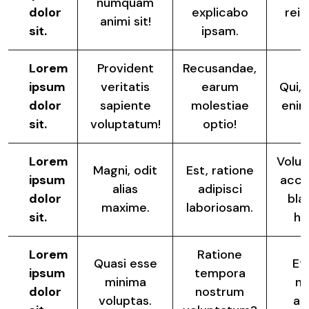
numquam
dolor
explicabo
reic
animi sit!
sit.
ipsam.
a
Lorem
Provident
Recusandae,
ipsum
veritatis
earum
Qui,
dolor
sapiente
molestiae
enim
sit.
voluptatum!
optio!
Lorem
Volup
Magni, odit
Est, ratione
ipsum
acc
alias
adipisci
dolor
blan
maxime.
laboriosam.
sit.
ha
Lorem
Ratione
Quasi esse
Et
ipsum
tempora
minima
n
dolor
nostrum
voluptas.
ali