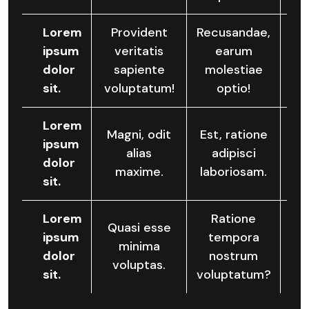
Lorem
Provident
Recusandae,
ipsum
veritatis
earum
Qu
dolor
sapiente
molestiae
en
sit.
voluptatum!
optio!
Lorem
Vol
Magni, odit
Est, ratione
ipsum
ac
alias
adipisci
dolor
b
maxime.
laboriosam.
sit.
Lorem
Ratione
Quasi esse
ipsum
tempora
minima
dolor
nostrum
voluptas.
sit.
voluptatum?