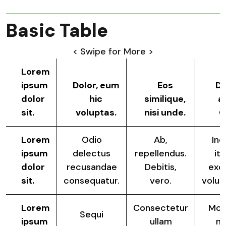
Basic Table
< Swipe for More >
Lorem
ipsum
Dolor, eum
Eos
Do
dolor
hic
similique,
at
sit.
voluptas.
nisi unde.
O
Lorem
Odio
Ab,
Inc
ipsum
delectus
repellendus.
it
dolor
recusandae
Debitis,
exc
sit.
consequatur.
vero.
volu
Lorem
Consectetur
Mol
Sequi
ipsum
ullam
n