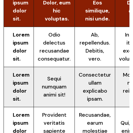
ipsum
Dolor, eum
Eos
Do
dolor
hic
similique,
a
sit.
voluptas.
nisi unde.
O
Lorem
Odio
Ab,
Inc
ipsum
delectus
repellendus.
it
dolor
recusandae
Debitis,
exc
sit.
consequatur.
vero.
volu
Lorem
Consectetur
Mol
Sequi
ipsum
ullam
n
numquam
dolor
explicabo
reic
animi sit!
sit.
ipsam.
a
Lorem
Provident
Recusandae,
ipsum
veritatis
earum
Qui,
dolor
sapiente
molestiae
enim