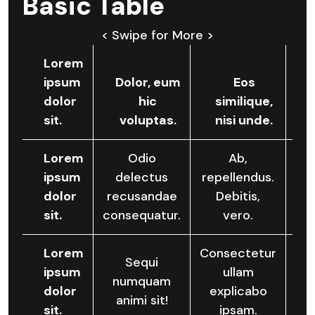
Basic Table
< Swipe for More >
Lorem
ipsum
Dolor, eum
Eos
dolor
hic
similique,
sit.
voluptas.
nisi unde.
Lorem
Odio
Ab,
ipsum
delectus
repellendus.
dolor
recusandae
Debitis,
e
sit.
consequatur.
vero.
vo
Lorem
Consectetur
M
Sequi
ipsum
ullam
numquam
dolor
explicabo
r
animi sit!
sit.
ipsam.