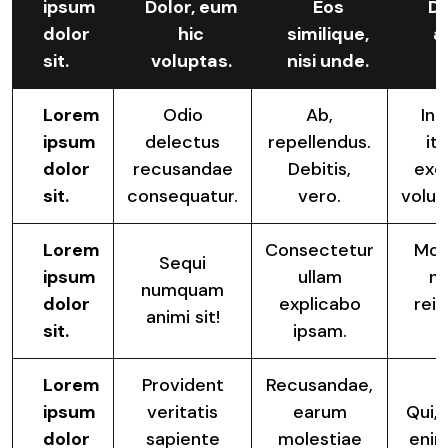
ipsum
Dolor, eum
Eos
Do
dolor
hic
similique,
a
sit.
voluptas.
nisi unde.
O
Lorem
Odio
Ab,
Inc
ipsum
delectus
repellendus.
it
dolor
recusandae
Debitis,
exc
sit.
consequatur.
vero.
volu
Lorem
Consectetur
Mol
Sequi
ipsum
ullam
n
numquam
dolor
explicabo
reic
animi sit!
sit.
ipsam.
a
Lorem
Provident
Recusandae,
ipsum
veritatis
earum
Qui,
dolor
sapiente
molestiae
enim