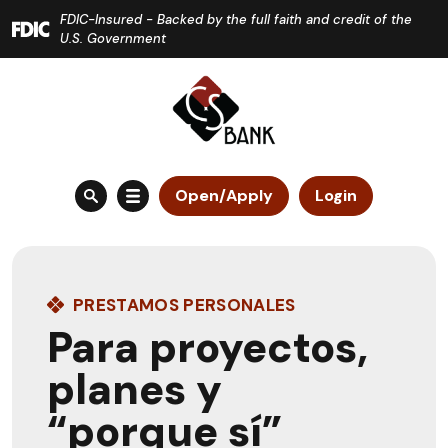
Home
Download
FDIC-Insured - Backed by the full faith and credit of the
Skip
Acrobat
U.S. Government
to
Reader
main
5.0
content
or
Skip
higher
to
to
Open/Apply
Login
footer
view
.pdf
files.
PRESTAMOS PERSONALES
Para proyectos,
planes y
“porque sí”