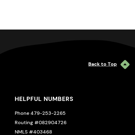
Back to Top
HELPFUL NUMBERS
Phone 479-253-2265
Routing #082904726
NMLS #403468