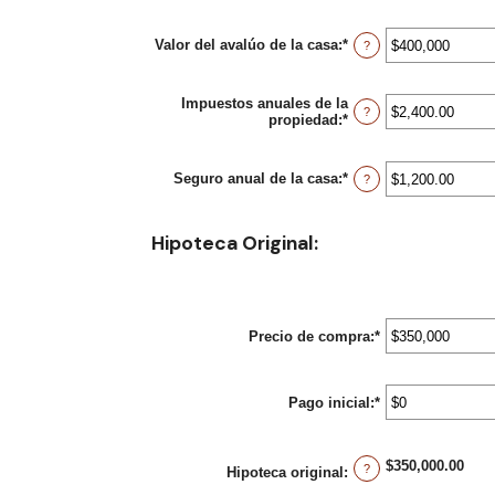
Valor del avalúo de la casa
:
*
Enter
?
an
amount
between
Impuestos anuales de la
$0
?
propiedad
:
*
Enter
and
an
$250,000,000
amount
between
Seguro anual de la casa
:
*
Enter
?
$0.00
an
and
amount
$100,000.00
between
Hipoteca Original:
$0.00
and
$100,000.00
Precio de compra
:
*
Enter
an
amount
between
Pago inicial
:
*
$0
Enter
and
an
$250,000,000
amount
between
$350,000.00
$0
?
Hipoteca original
:
and