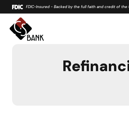
Home
Download
FDIC-Insured - Backed by the full faith and credit of th
Skip
Acrobat
to
Reader
main
5.0
content
or
Skip
higher
to
to
footer
view
Refinanc
.pdf
files.