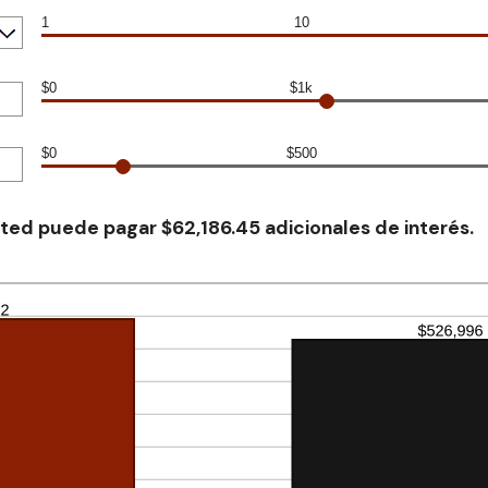
1
10
$0
$1k
$0
$500
ted puede pagar $62,186.45 adicionales de interés.