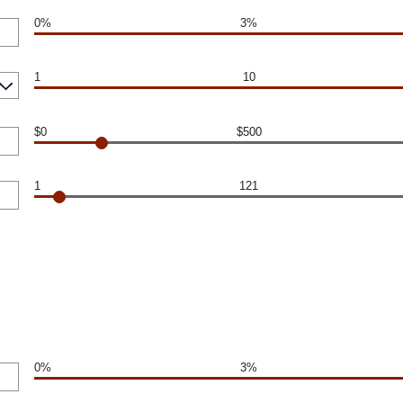
0%
3%
1
10
$0
$500
1
121
0%
3%