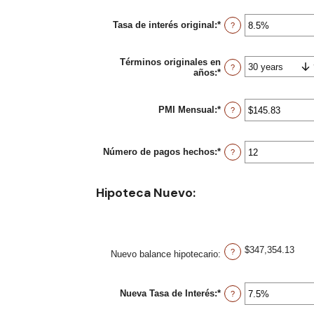
$250,000,000
Tasa de interés original
:
*
Enter
?
an
amount
between
Términos originales en
0%
?
años
:
*
and
50%
PMI Mensual
:
*
Enter
?
an
amount
between
Número de pagos hechos
:
*
$0.00
Enter
?
and
an
$5,000.00
amount
between
Hipoteca Nuevo:
1
and
360
$347,354.13
?
Nuevo balance hipotecario
:
Nueva Tasa de Interés
:
*
Enter
?
an