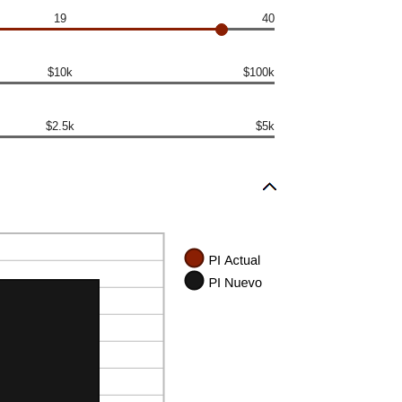
19
40
$10k
$100k
$2.5k
$5k