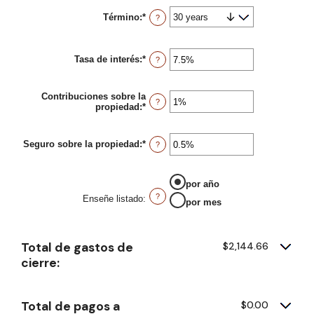
Término
:
*
?
Tasa de interés
:
*
Enter
?
an
amount
between
Contribuciones sobre la
0%
?
propiedad
:
*
Enter
and
an
50%
amount
between
Seguro sobre la propiedad
:
*
Enter
?
0%
an
and
amount
20%
between
por año
0%
and
?
Enseñe listado
:
por mes
10%
Total de gastos de
$2,144.66
cierre:
Total de pagos a
$0.00