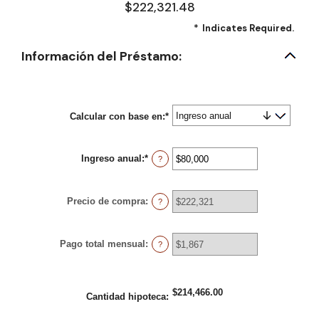
$222,321.48
*
Indicates Required.
Información del Préstamo:
Calcular con base en
:
*
Ingreso anual
:
*
Enter
?
an
amount
between
Precio de compra
:
$0
?
and
$100,000,000
Pago total mensual
:
?
$214,466.00
Cantidad hipoteca
: