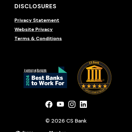
DISCLOSURES
Privacy Statement
Website Privacy
Terms & Conditions
(Opens 
(Opens in a new Window)
(Opens in a new Window)
(Opens in a new Win
(Opens in a new
©
2026
CS Bank